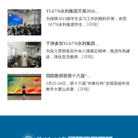
YL6776永利集团开展2026…
为保障2023级学生实习工作的顺利开展，依照
《6776永利集团学生…
[详细]
于涛参加YL6776永利集团…
为深入贯彻落实中央八项规定精神，推进作风建
设，强化党员教师…
[详细]
我院教师获第十六届“…
5月25-26日，第十六届“外教社杯”全国高校外语
教学大赛山东赛…
[详细]