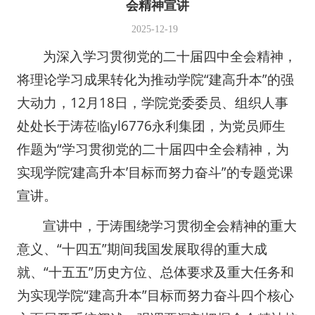
会精神宣讲
2025-12-19
为深入学习贯彻党的二十届四中全会精神，
将理论学习成果转化为推动学院“建高升本”的强
大动力，12月18日，学院党委委员、组织人事
处处长于涛莅临yl6776永利集团，为党员师生
作题为“学习贯彻党的二十届四中全会精神，为
实现学院‘建高升本’目标而努力奋斗”的专题党课
宣讲。
宣讲中，于涛围绕学习贯彻全会精神的重大
意义、“十四五”期间我国发展取得的重大成
就、“十五五”历史方位、总体要求及重大任务和
为实现学院“建高升本”目标而努力奋斗四个核心