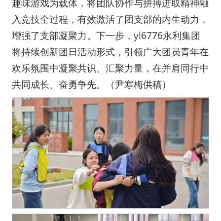
趣味游戏为载体，将团队协作与拼搏进取精神融
入竞技全过程，有效激活了团支部的内生动力，
增强了支部凝聚力。下一步，yl6776永利集团
将持续创新团日活动形式，引领广大团员青年在
欢乐氛围中凝聚共识、汇聚力量，在并肩同行中
共同成长、奋勇争先。（尹寒梅供稿）