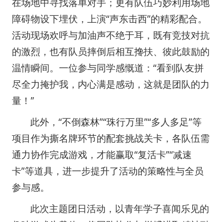
在场地中寻找落单对手；更有队伍巧妙利用场地
障碍物设下埋伏，上演“声东击西”的精彩配合。
活动现场欢呼与加油声不绝于耳，既有竞技对抗
的激烈，也有队员摔倒后相互搀扶、彼此鼓励的
温情瞬间。一位参与同学感慨道：“看到队友拼
尽全力掩护我，内心满是感动，这就是团队的力
量！”
此外，“不倒森林”“珠行万里”“多人多足”等
项目作为撕名牌环节的配套挑战关卡，各队伍需
通力协作完成游戏，才能赢取“复活卡”“减速
卡”等道具，进一步提升了活动的策略性与全员
参与感。
此次主题团日活动，以青年学子喜闻乐见的