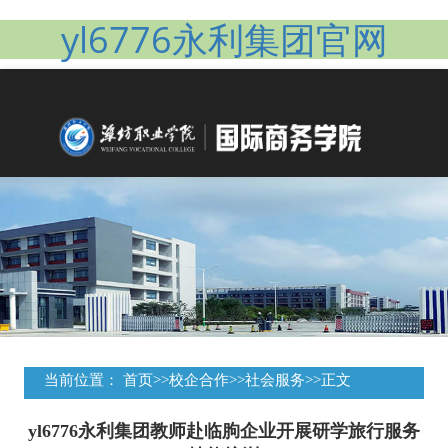
yl6776永利集团官网
当前位置：
首页
>>
校企合作
>>
社会服务
>>
正文
yl6776永利集团教师赴临朐企业开展研学旅行服务