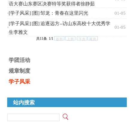
语大赛山东赛区决赛特等奖获得者徐静茹
·
[学子风采]
[图]
邹龙：青春在这里闪光
01-05
[学子风采]
[图]
追逐远方--访山东高校十大优秀学
·
01-05
生李雅文
共11条 1/1
首页
上页
下页
尾页
学团活动
规章制度
学子风采
站内搜索