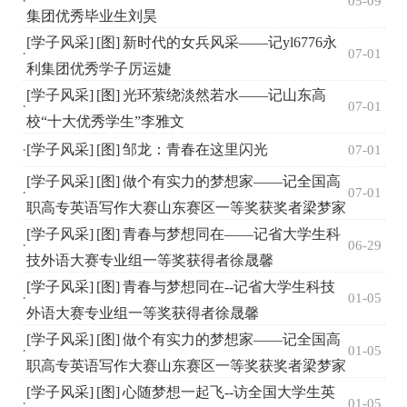
·
05-09
集团优秀毕业生刘昊
[学子风采]
[图]
新时代的女兵风采——记yl6776永
·
07-01
利集团优秀学子厉运婕
[学子风采]
[图]
光环萦绕淡然若水——记山东高
·
07-01
校“十大优秀学生”李雅文
·
[学子风采]
[图]
邹龙：青春在这里闪光
07-01
[学子风采]
[图]
做个有实力的梦想家——记全国高
·
07-01
职高专英语写作大赛山东赛区一等奖获奖者梁梦家
[学子风采]
[图]
青春与梦想同在——记省大学生科
·
06-29
技外语大赛专业组一等奖获得者徐晟馨
[学子风采]
[图]
青春与梦想同在--记省大学生科技
·
01-05
外语大赛专业组一等奖获得者徐晟馨
[学子风采]
[图]
做个有实力的梦想家——记全国高
·
01-05
职高专英语写作大赛山东赛区一等奖获奖者梁梦家
[学子风采]
[图]
心随梦想一起飞--访全国大学生英
·
01-05